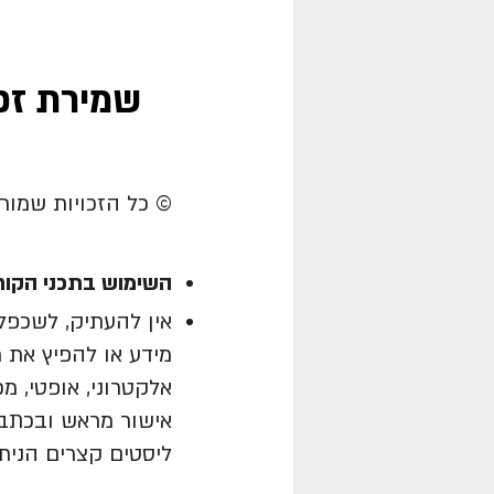
שמירת זכו
© כל הזכויות שמורות All Rights Reserved לעו"ד ראוב
השימוש
בתכני הקור
אין להעתיק, לשכפל,
מידע או להפיץ את 
אלקטרוני, אופטי, מכ
אישור מראש ובכתב מ
ליסטים קצרים הנית