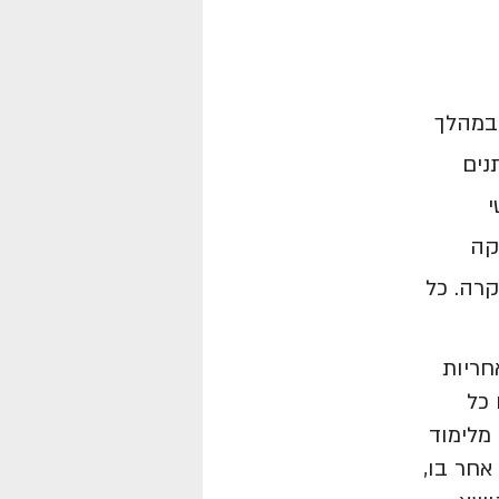
 במהלך
נים
י
קה
רה. כל
חריות
 כל
מלימוד
אחר בו,