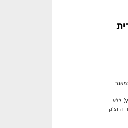
ית
מאגר
ץ) ללא
דה וצ'ק